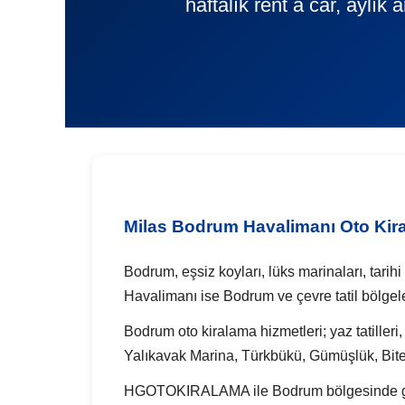
haftalık rent a car, aylık
Milas Bodrum Havalimanı Oto Kir
Bodrum, eşsiz koyları, lüks marinaları, tarih
Havalimanı ise Bodrum ve çevre tatil bölgel
Bodrum oto kiralama hizmetleri; yaz tatilleri, 
Yalıkavak Marina, Türkbükü, Gümüşlük, Bitez
HGOTOKIRALAMA ile Bodrum bölgesinde günlük