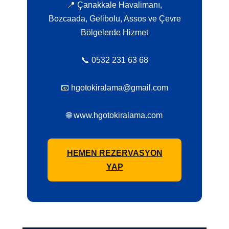
📍 Çanakkale Havalimanı,
Bozcaada, Gelibolu, Assos ve Çevre
Bölgelerde Hizmet
📞 0532 231 63 68
📧 hgotokiralama@gmail.com
🌐 www.hgotokiralama.com
HEMEN REZERVASYON
YAP