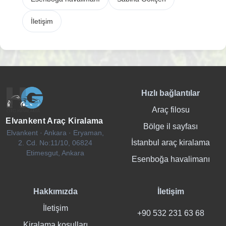
İletişim
Hızlı bağlantılar
Araç filosu
Elvankent Araç Kiralama
Bölge il sayfası
Elvankent · Ankara · Eryaman,
İstanbul araç kiralama
2. Cd. No:11/10, 06824
Etimesgut, Ankara
Esenboğa havalimanı
Hakkımızda
İletişim
İletişim
+90 532 231 63 68
Kiralama koşulları