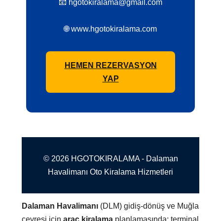
📧 hgotokiralama@gmail.com
🌐 www.hgotokiralama.com
HEMEN REZERVASYON
YAP
© 2026 HGOTOKIRALAMA - Dalaman
Havalimanı Oto Kiralama Hizmetleri
Dalaman Havalimanı
(DLM) gidiş-dönüş ve Muğla
çevresi için
araç kiralama
planlamasında; terminal