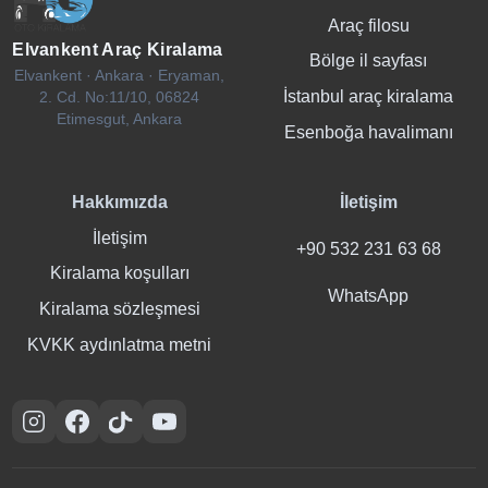
Araç filosu
Elvankent Araç Kiralama
Bölge il sayfası
Elvankent · Ankara · Eryaman,
İstanbul araç kiralama
2. Cd. No:11/10, 06824
Etimesgut, Ankara
Esenboğa havalimanı
Hakkımızda
İletişim
İletişim
+90 532 231 63 68
Kiralama koşulları
WhatsApp
Kiralama sözleşmesi
KVKK aydınlatma metni
Instagram
Facebook
TikTok
YouTube