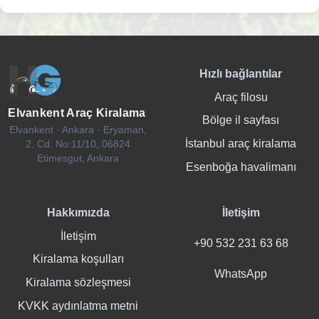
Hızlı bağlantılar
Araç filosu
Elvankent Araç Kiralama
Bölge il sayfası
Elvankent · Ankara · Eryaman,
İstanbul araç kiralama
2. Cd. No:11/10, 06824
Etimesgut, Ankara
Esenboğa havalimanı
Hakkımızda
İletişim
İletişim
+90 532 231 63 68
Kiralama koşulları
WhatsApp
Kiralama sözleşmesi
KVKK aydınlatma metni