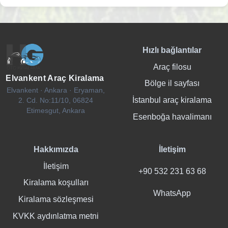
Hızlı bağlantılar
Araç filosu
Elvankent Araç Kiralama
Bölge il sayfası
Elvankent · Ankara · Eryaman,
İstanbul araç kiralama
2. Cd. No:11/10, 06824
Etimesgut, Ankara
Esenboğa havalimanı
Hakkımızda
İletişim
İletişim
+90 532 231 63 68
Kiralama koşulları
WhatsApp
Kiralama sözleşmesi
KVKK aydınlatma metni