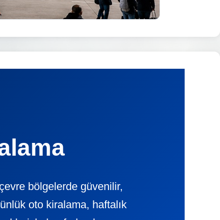
ralama
evre bölgelerde güvenilir,
ük oto kiralama, haftalık