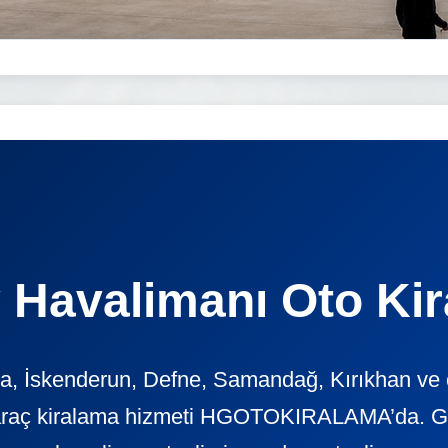
 Havalimanı Oto Ki
, İskenderun, Defne, Samandağ, Kırıkhan ve ç
araç kiralama hizmeti HGOTOKIRALAMA’da. Günl