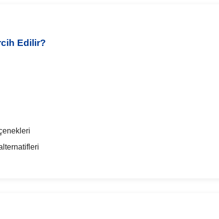
ih Edilir?
çenekleri
ternatifleri