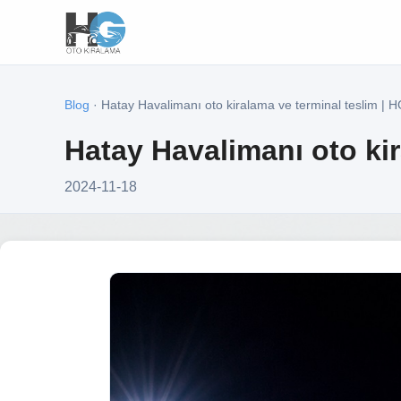
Blog
· Hatay Havalimanı oto kiralama ve terminal teslim | 
Hatay Havalimanı oto kir
2024-11-18