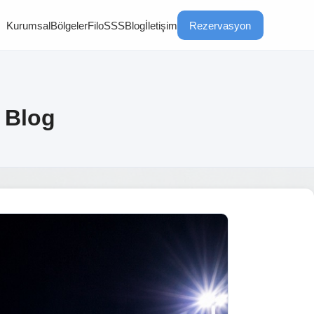
Kurumsal
Bölgeler
Filo
SSS
Blog
İletişim
Rezervasyon
G Blog