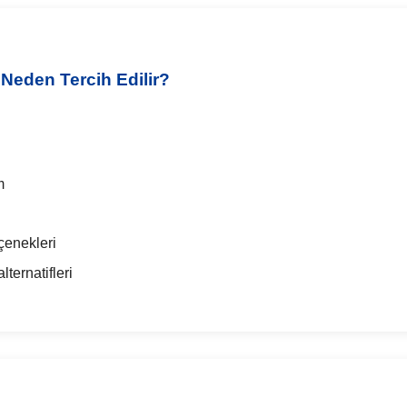
Neden Tercih Edilir?
m
çenekleri
ternatifleri