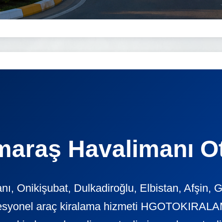
araş Havalimanı Ot
 Onikişubat, Dulkadiroğlu, Elbistan, Afşin, 
ofesyonel araç kiralama hizmeti HGOTOKIRALAM