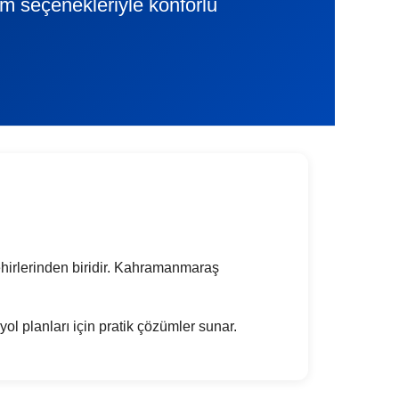
lim seçenekleriyle konforlu
şehirlerinden biridir. Kahramanmaraş
ol planları için pratik çözümler sunar.