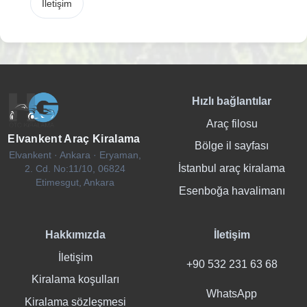
İletişim
Hızlı bağlantılar
Araç filosu
Elvankent Araç Kiralama
Bölge il sayfası
Elvankent · Ankara · Eryaman,
İstanbul araç kiralama
2. Cd. No:11/10, 06824
Etimesgut, Ankara
Esenboğa havalimanı
Hakkımızda
İletişim
İletişim
+90 532 231 63 68
Kiralama koşulları
WhatsApp
Kiralama sözleşmesi