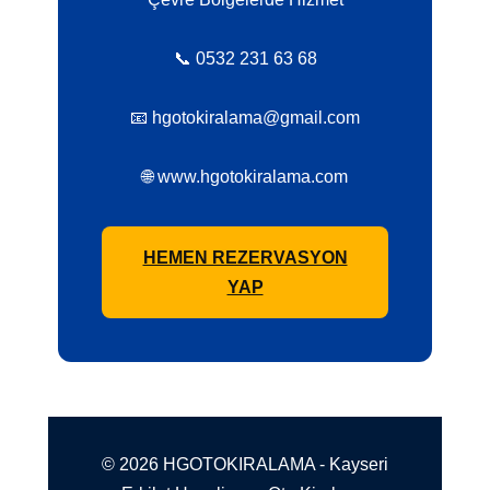
📞 0532 231 63 68
📧 hgotokiralama@gmail.com
🌐 www.hgotokiralama.com
HEMEN REZERVASYON
YAP
© 2026 HGOTOKIRALAMA - Kayseri