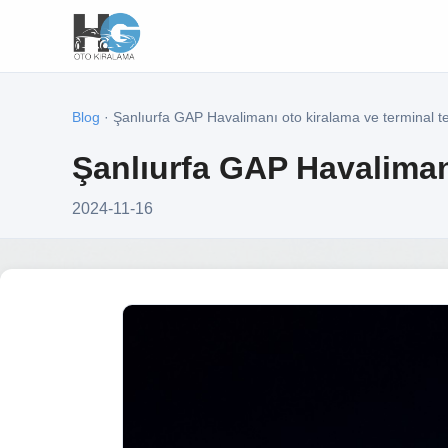
Blog
· Şanlıurfa GAP Havalimanı oto kiralama ve terminal t
Şanlıurfa GAP Havalimanı
2024-11-16