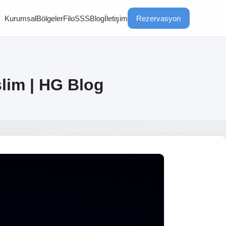
Kurumsal
Bölgeler
Filo
SSS
Blog
İletişim
Rezervasyon
slim | HG Blog