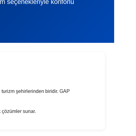
lim seçenekleriyle konforlu
 turizm şehirlerinden biridir. GAP
ik çözümler sunar.