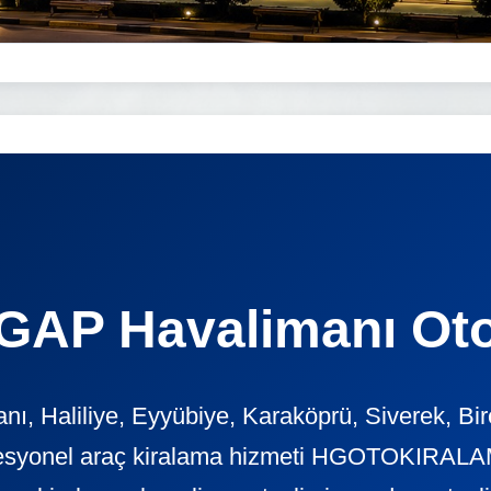
 GAP Havalimanı Ot
ı, Haliliye, Eyyübiye, Karaköprü, Siverek, Bir
ofesyonel araç kiralama hizmeti HGOTOKIRALAM