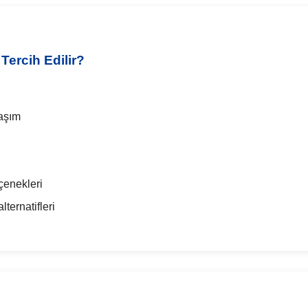
Tercih Edilir?
laşım
çenekleri
ternatifleri