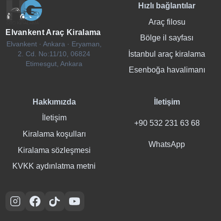
Hızlı bağlantılar
Araç filosu
Elvankent Araç Kiralama
Bölge il sayfası
Elvankent · Ankara · Eryaman,
İstanbul araç kiralama
2. Cd. No:11/10, 06824
Etimesgut, Ankara
Esenboğa havalimanı
Hakkımızda
İletişim
İletişim
+90 532 231 63 68
Kiralama koşulları
WhatsApp
Kiralama sözleşmesi
KVKK aydınlatma metni
Instagram
Facebook
TikTok
YouTube