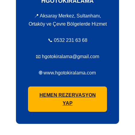
HGOTOKIRALAMA
📍 Aksaray Merkez, Sultanhanı,
Ortaköy ve Çevre Bölgelerde Hizmet
📞 0532 231 63 68
📧 hgotokiralama@gmail.com
🌐 www.hgotokiralama.com
HEMEN REZERVASYON
YAP