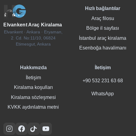
Hızlı bağlantılar
Araç filosu
Elvankent Araç Kiralama
Bölge il sayfası
Elvankent · Ankara · Eryaman,
İstanbul araç kiralama
2. Cd. No:11/10, 06824
Etimesgut, Ankara
Esenboğa havalimanı
Hakkımızda
İletişim
İletişim
+90 532 231 63 68
Kiralama koşulları
WhatsApp
Kiralama sözleşmesi
KVKK aydınlatma metni
Instagram
Facebook
TikTok
YouTube