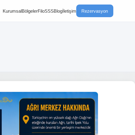
Kurumsal
Bölgeler
Filo
SSS
Blog
İletişim
Rezervasyon