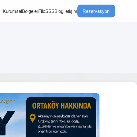
Kurumsal
Bölgeler
Filo
SSS
Blog
İletişim
Rezervasyon