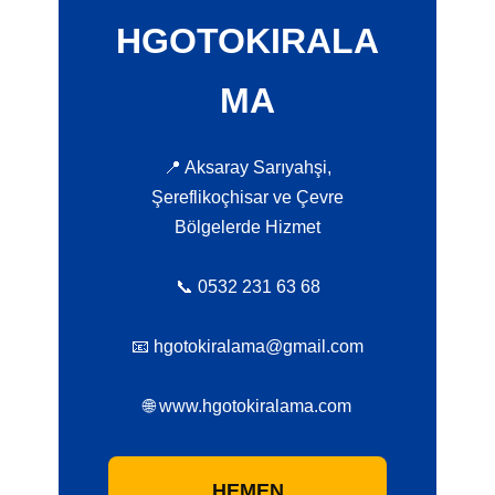
HGOTOKIRALA
MA
📍 Aksaray Sarıyahşi,
Şereflikoçhisar ve Çevre
Bölgelerde Hizmet
📞 0532 231 63 68
📧 hgotokiralama@gmail.com
🌐 www.hgotokiralama.com
HEMEN