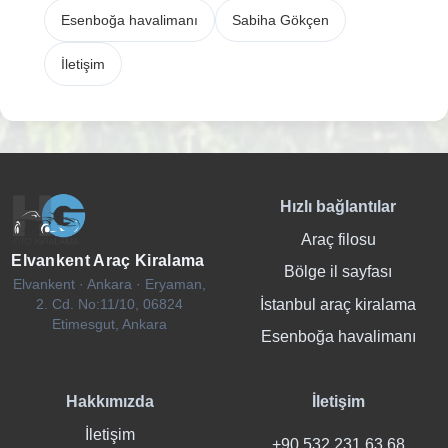
Esenboğa havalimanı
Sabiha Gökçen
İletişim
Hızlı bağlantılar
Araç filosu
Elvankent Araç Kiralama
Bölge il sayfası
Elvankent · Ankara · Eryaman,
İstanbul araç kiralama
2. Cd. No:11/10, 06824
Etimesgut, Ankara
Esenboğa havalimanı
Hakkımızda
İletişim
İletişim
+90 532 231 63 68