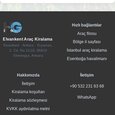
Hızlı bağlantılar
Araç filosu
Elvankent Araç Kiralama
Bölge il sayfası
Elvankent · Ankara · Eryaman,
İstanbul araç kiralama
2. Cd. No:11/10, 06824
Etimesgut, Ankara
Esenboğa havalimanı
Hakkımızda
İletişim
İletişim
+90 532 231 63 68
Kiralama koşulları
WhatsApp
Kiralama sözleşmesi
KVKK aydınlatma metni