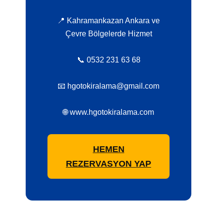
📍 Kahramankazan Ankara ve
Çevre Bölgelerde Hizmet
📞 0532 231 63 68
📧 hgotokiralama@gmail.com
🌐 www.hgotokiralama.com
HEMEN
REZERVASYON YAP