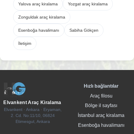
Yalova araç kiralama
Yozgat araç kiralama
Zonguldak araç kiralama
Esenboğa havalimanı
Sabiha Gökçen
İletişim
Hızlı bağlantılar
Araç filosu
Elvankent Araç Kiralama
Bölge il sayfası
Elvankent · Ankara · Eryaman,
İstanbul araç kiralama
2. Cd. No:11/10, 06824
Etimesgut, Ankara
Esenboğa havalimanı