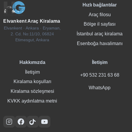
Hızlı bağlantılar
Araç filosu
Elvankent Araç Kiralama
Bölge il sayfası
Elvankent · Ankara · Eryaman,
İstanbul araç kiralama
2. Cd. No:11/10, 06824
Etimesgut, Ankara
Esenboğa havalimanı
Hakkımızda
İletişim
İletişim
+90 532 231 63 68
Kiralama koşulları
WhatsApp
Kiralama sözleşmesi
KVKK aydınlatma metni
Instagram
Facebook
TikTok
YouTube