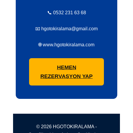
📞 0532 231 63 68
📧 hgotokiralama@gmail.com
🌐 www.hgotokiralama.com
HEMEN
REZERVASYON YAP
© 2026 HGOTOKIRALAMA -