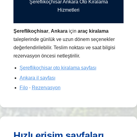
Şereflikoçhisar Ankara Oto Kiralama
Hizmetleri
Şereflikoçhisar
,
Ankara
için
araç kiralama
taleplerinde günlük ve uzun dönem seçenekler
değerlendirilebilir. Teslim noktası ve saat bilgisi
rezervasyon öncesi netleştirilir.
Şereflikoçhisar oto kiralama sayfası
Ankara il sayfası
Filo
·
Rezervasyon
Hızlı erişim sayfaları