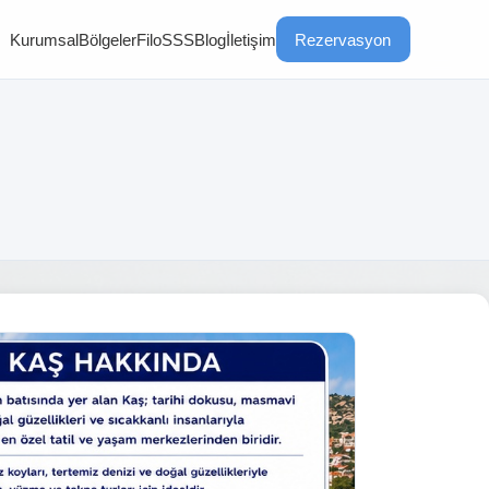
Kurumsal
Bölgeler
Filo
SSS
Blog
İletişim
Rezervasyon