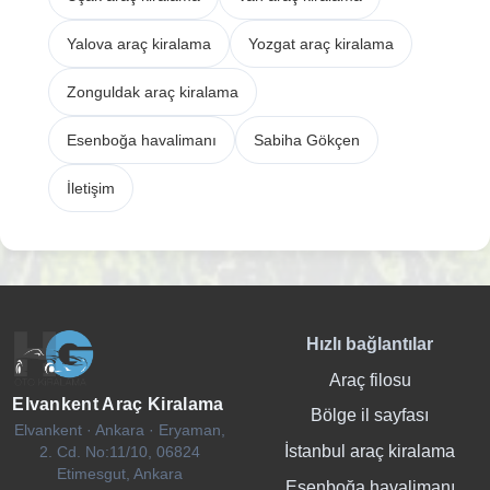
Yalova araç kiralama
Yozgat araç kiralama
Zonguldak araç kiralama
Esenboğa havalimanı
Sabiha Gökçen
İletişim
Hızlı bağlantılar
Araç filosu
Elvankent Araç Kiralama
Bölge il sayfası
Elvankent · Ankara · Eryaman,
İstanbul araç kiralama
2. Cd. No:11/10, 06824
Etimesgut, Ankara
Esenboğa havalimanı