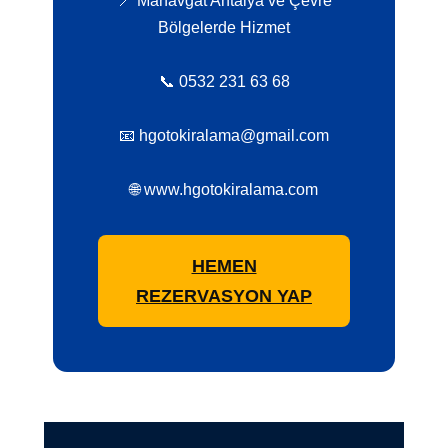
📍 Manavgat Antalya ve Çevre
Bölgelerde Hizmet
📞 0532 231 63 68
📧 hgotokiralama@gmail.com
🌐 www.hgotokiralama.com
HEMEN
REZERVASYON YAP