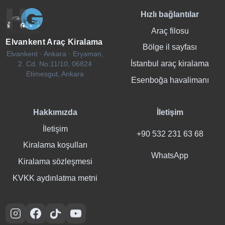
Hızlı bağlantılar
Araç filosu
Elvankent Araç Kiralama
Bölge il sayfası
Elvankent · Ankara · Eryaman,
İstanbul araç kiralama
2. Cd. No:11/10, 06824
Etimesgut, Ankara
Esenboğa havalimanı
Hakkımızda
İletişim
İletişim
+90 532 231 63 68
Kiralama koşulları
WhatsApp
Kiralama sözleşmesi
KVKK aydınlatma metni
Instagram
Facebook
TikTok
YouTube