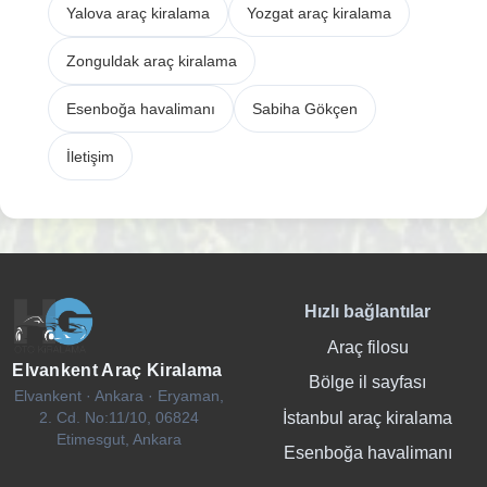
Yalova araç kiralama
Yozgat araç kiralama
Zonguldak araç kiralama
Esenboğa havalimanı
Sabiha Gökçen
İletişim
Hızlı bağlantılar
Araç filosu
Elvankent Araç Kiralama
Bölge il sayfası
Elvankent · Ankara · Eryaman,
İstanbul araç kiralama
2. Cd. No:11/10, 06824
Etimesgut, Ankara
Esenboğa havalimanı