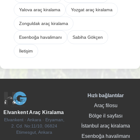
Yalova araç kiralama
Yozgat araç kiralama
Zonguldak araç kiralama
Esenboğa havalimanı
Sabiha Gökçen
İletişim
Hızlı bağlantılar
Araç filosu
Elvankent Araç Kiralama
Bölge il sayfası
Elvankent · Ankara · Eryaman,
İstanbul araç kiralama
2. Cd. No:11/10, 06824
Etimesgut, Ankara
Esenboğa havalimanı