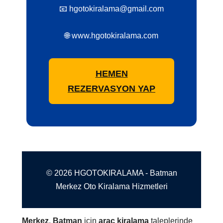
📧 hgotokiralama@gmail.com
🌐 www.hgotokiralama.com
HEMEN
REZERVASYON YAP
© 2026 HGOTOKIRALAMA - Batman
Merkez Oto Kiralama Hizmetleri
Merkez
,
Batman
için
araç kiralama
taleplerinde