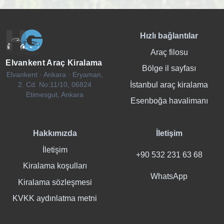
Hızlı bağlantılar
Araç filosu
Elvankent Araç Kiralama
Bölge il sayfası
Elvankent · Ankara · Eryaman,
İstanbul araç kiralama
2. Cd. No:11/10, 06824
Etimesgut, Ankara
Esenboğa havalimanı
Hakkımızda
İletişim
İletişim
+90 532 231 63 68
Kiralama koşulları
WhatsApp
Kiralama sözleşmesi
KVKK aydınlatma metni