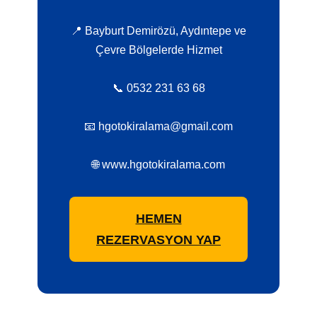
📍 Bayburt Demirözü, Aydıntepe ve
Çevre Bölgelerde Hizmet
📞 0532 231 63 68
📧 hgotokiralama@gmail.com
🌐 www.hgotokiralama.com
HEMEN
REZERVASYON YAP