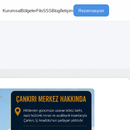
Kurumsal
Bölgeler
Filo
SSS
Blog
İletişim
Rezervasyon