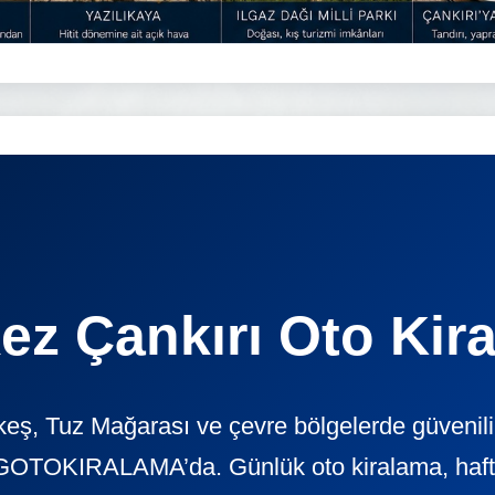
ez Çankırı Oto Kir
keş, Tuz Mağarası ve çevre bölgelerde güvenil
GOTOKIRALAMA’da. Günlük oto kiralama, haftalı