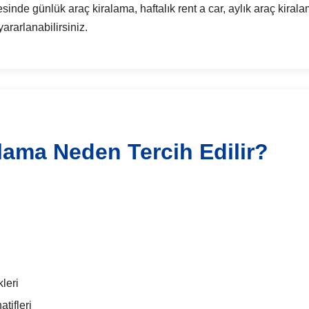
e günlük araç kiralama, haftalık rent a car, aylık araç kirala
ararlanabilirsiniz.
alama Neden Tercih Edilir?
leri
tifleri