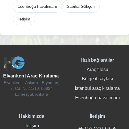
Esenboğa havalimanı
Sabiha Gökçen
İletişim
Hızlı bağlantılar
Araç filosu
Elvankent Araç Kiralama
Bölge il sayfası
Elvankent · Ankara · Eryaman,
İstanbul araç kiralama
2. Cd. No:11/10, 06824
Etimesgut, Ankara
Esenboğa havalimanı
Hakkımızda
İletişim
İletişim
+90 532 231 63 68