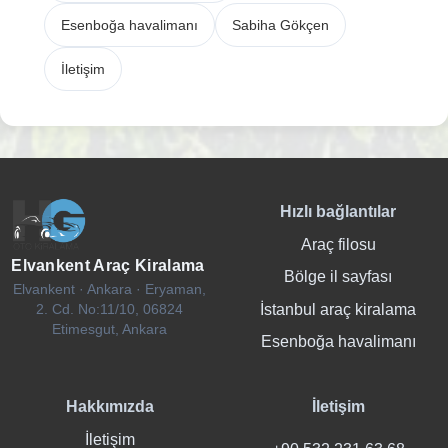
Esenboğa havalimanı
Sabiha Gökçen
İletişim
Hızlı bağlantılar
Araç filosu
Elvankent Araç Kiralama
Bölge il sayfası
Elvankent · Ankara · Eryaman,
İstanbul araç kiralama
2. Cd. No:11/10, 06824
Etimesgut, Ankara
Esenboğa havalimanı
Hakkımızda
İletişim
İletişim