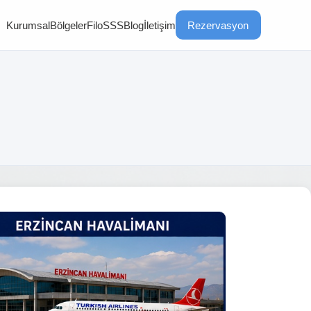
Kurumsal
Bölgeler
Filo
SSS
Blog
İletişim
Rezervasyon