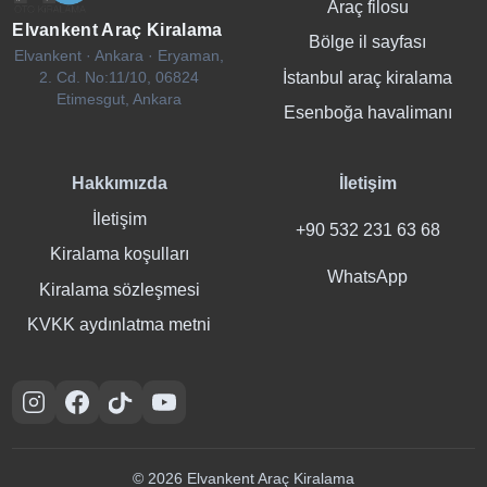
Araç filosu
Elvankent Araç Kiralama
Bölge il sayfası
Elvankent · Ankara · Eryaman,
İstanbul araç kiralama
2. Cd. No:11/10, 06824
Etimesgut, Ankara
Esenboğa havalimanı
Hakkımızda
İletişim
İletişim
+90 532 231 63 68
Kiralama koşulları
WhatsApp
Kiralama sözleşmesi
KVKK aydınlatma metni
Instagram
Facebook
TikTok
YouTube
© 2026 Elvankent Araç Kiralama