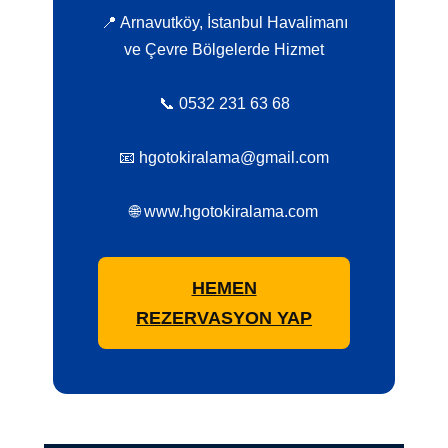
📍 Arnavutköy, İstanbul Havalimanı
ve Çevre Bölgelerde Hizmet
📞 0532 231 63 68
📧 hgotokiralama@gmail.com
🌐 www.hgotokiralama.com
HEMEN
REZERVASYON YAP