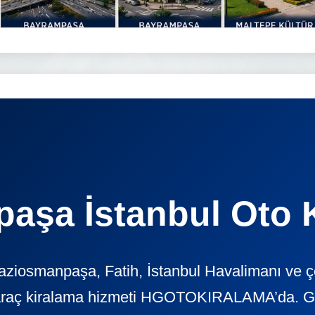
aşa İstanbul Oto 
iosmanpaşa, Fatih, İstanbul Havalimanı ve çe
araç kiralama hizmeti HGOTOKIRALAMA’da. Günl