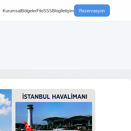
Kurumsal
Bölgeler
Filo
SSS
Blog
İletişim
Rezervasyon