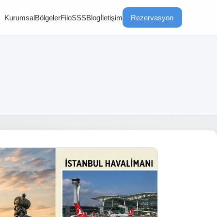
Kurumsal
Bölgeler
Filo
SSS
Blog
İletişim
Rezervasyon