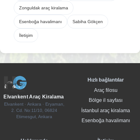
Zonguldak araç kiralama
Esenboğa havalimanı
Sabiha Gökçen
İletişim
Hızlı bağlantılar
Araç filosu
Elvankent Araç Kiralama
Bölge il sayfası
Elvankent · Ankara · Eryaman,
İstanbul araç kiralama
2. Cd. No:11/10, 06824
Etimesgut, Ankara
Esenboğa havalimanı