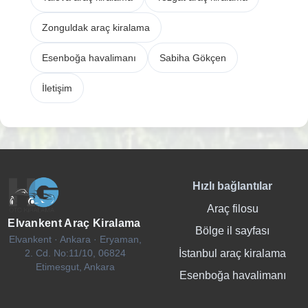
Zonguldak araç kiralama
Esenboğa havalimanı
Sabiha Gökçen
İletişim
Hızlı bağlantılar
Araç filosu
Elvankent Araç Kiralama
Bölge il sayfası
Elvankent · Ankara · Eryaman,
İstanbul araç kiralama
2. Cd. No:11/10, 06824
Etimesgut, Ankara
Esenboğa havalimanı