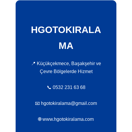
HGOTOKIRALA
MA
📍 Küçükçekmece, Başakşehir ve
Çevre Bölgelerde Hizmet
📞 0532 231 63 68
📧 hgotokiralama@gmail.com
🌐 www.hgotokiralama.com