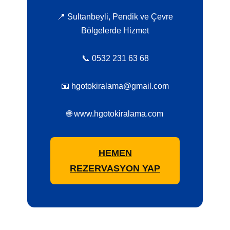
📍 Sultanbeyli, Pendik ve Çevre
Bölgelerde Hizmet
📞 0532 231 63 68
📧 hgotokiralama@gmail.com
🌐 www.hgotokiralama.com
HEMEN
REZERVASYON YAP