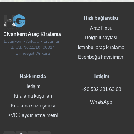
Hızlı bağlantılar
Araç filosu
Elvankent Araç Kiralama
Bölge il sayfası
Elvankent · Ankara · Eryaman,
İstanbul araç kiralama
2. Cd. No:11/10, 06824
Etimesgut, Ankara
Esenboğa havalimanı
Hakkımızda
İletişim
İletişim
+90 532 231 63 68
Kiralama koşulları
WhatsApp
Kiralama sözleşmesi
KVKK aydınlatma metni