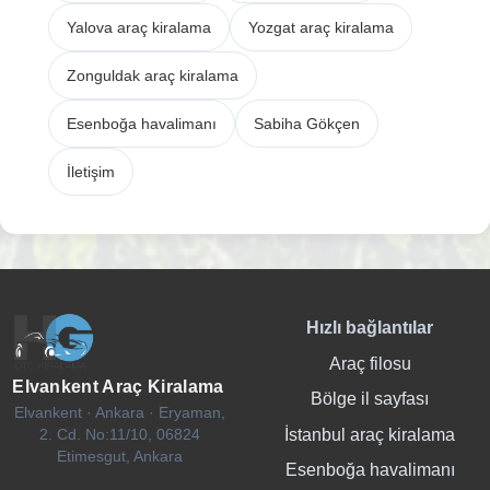
Yalova araç kiralama
Yozgat araç kiralama
Zonguldak araç kiralama
Esenboğa havalimanı
Sabiha Gökçen
İletişim
Hızlı bağlantılar
Araç filosu
Elvankent Araç Kiralama
Bölge il sayfası
Elvankent · Ankara · Eryaman,
İstanbul araç kiralama
2. Cd. No:11/10, 06824
Etimesgut, Ankara
Esenboğa havalimanı