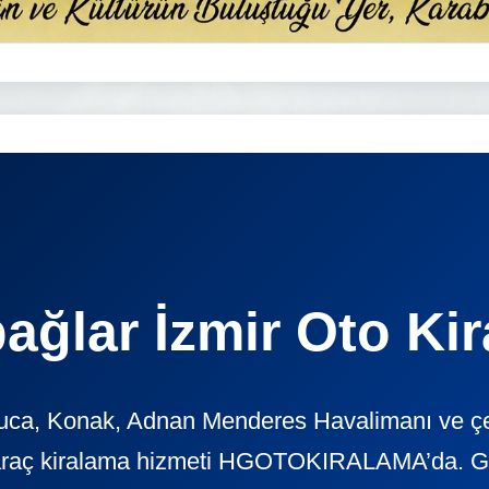
ağlar İzmir Oto Ki
uca, Konak, Adnan Menderes Havalimanı ve çev
araç kiralama hizmeti HGOTOKIRALAMA’da. Günl