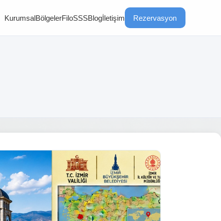
Kurumsal
Bölgeler
Filo
SSS
Blog
İletişim
Rezervasyon