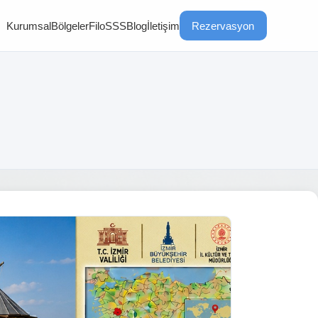
Kurumsal
Bölgeler
Filo
SSS
Blog
İletişim
Rezervasyon