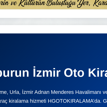
urun İzmir Oto Ki
e, Urla, İzmir Adnan Menderes Havalimanı ve ç
araç kiralama hizmeti HGOTOKIRALAMA’da. Günl