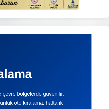
ralama
evre bölgelerde güvenilir,
ük oto kiralama, haftalık