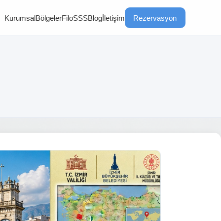
Kurumsal
Bölgeler
Filo
SSS
Blog
İletişim
Rezervasyon