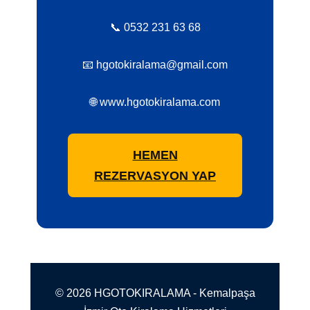
📞 0532 231 63 68
📧 hgotokiralama@gmail.com
🌐 www.hgotokiralama.com
HEMEN
REZERVASYON YAP
© 2026 HGOTOKIRALAMA - Kemalpaşa