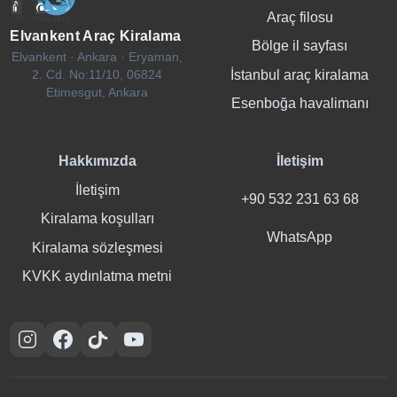
Araç filosu
Elvankent Araç Kiralama
Bölge il sayfası
Elvankent · Ankara · Eryaman,
İstanbul araç kiralama
2. Cd. No:11/10, 06824
Etimesgut, Ankara
Esenboğa havalimanı
Hakkımızda
İletişim
İletişim
+90 532 231 63 68
Kiralama koşulları
WhatsApp
Kiralama sözleşmesi
KVKK aydınlatma metni
Instagram
Facebook
TikTok
YouTube