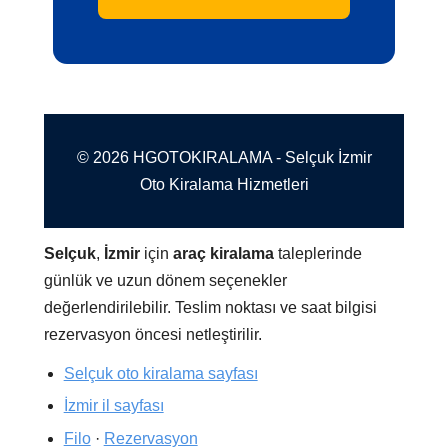
© 2026 HGOTOKIRALAMA - Selçuk İzmir
Oto Kiralama Hizmetleri
Selçuk
,
İzmir
için
araç kiralama
taleplerinde
günlük ve uzun dönem seçenekler
değerlendirilebilir. Teslim noktası ve saat bilgisi
rezervasyon öncesi netleştirilir.
Selçuk oto kiralama sayfası
İzmir il sayfası
Filo
·
Rezervasyon