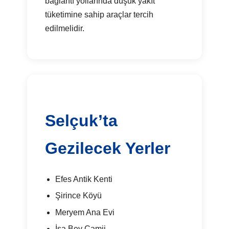
bağlantı yollarında düşük yakıt
tüketimine sahip araçlar tercih
edilmelidir.
Selçuk’ta
Gezilecek Yerler
Efes Antik Kenti
Şirince Köyü
Meryem Ana Evi
İsa Bey Camii