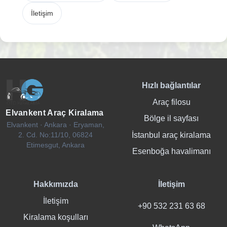
İletişim
Hızlı bağlantılar
Araç filosu
Elvankent Araç Kiralama
Bölge il sayfası
Elvankent · Ankara · Eryaman,
İstanbul araç kiralama
2. Cd. No:11/10, 06824
Etimesgut, Ankara
Esenboğa havalimanı
Hakkımızda
İletişim
İletişim
+90 532 231 63 68
Kiralama koşulları