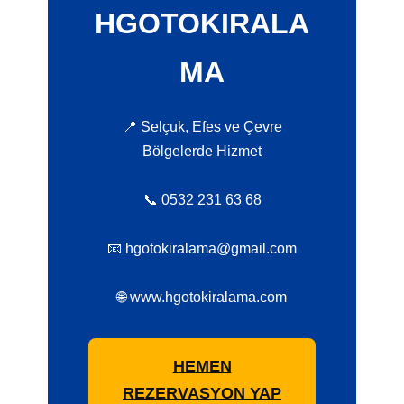
HGOTOKIRALA
MA
📍 Selçuk, Efes ve Çevre
Bölgelerde Hizmet
📞 0532 231 63 68
📧 hgotokiralama@gmail.com
🌐 www.hgotokiralama.com
HEMEN
REZERVASYON YAP