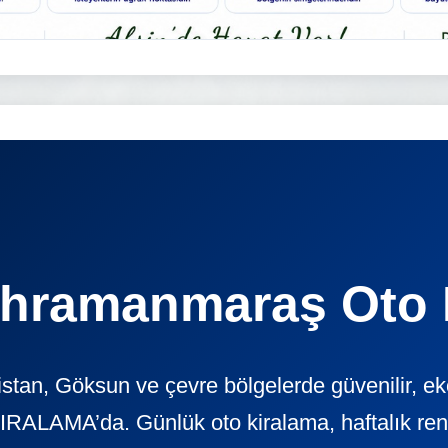
ahramanmaraş Oto 
tan, Göksun ve çevre bölgelerde güvenilir, e
ALAMA’da. Günlük oto kiralama, haftalık rent a