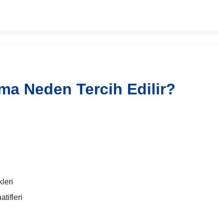
ama Neden Tercih Edilir?
leri
tifleri