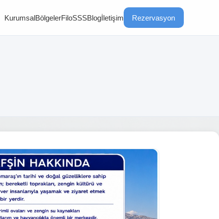
Kurumsal
Bölgeler
Filo
SSS
Blog
İletişim
Rezervasyon