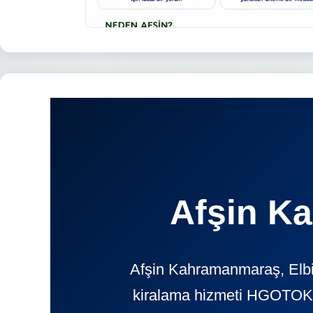
Afşin K
Afşin Kahramanmaraş, Elbis
kiralama hizmeti HGOTOKIR