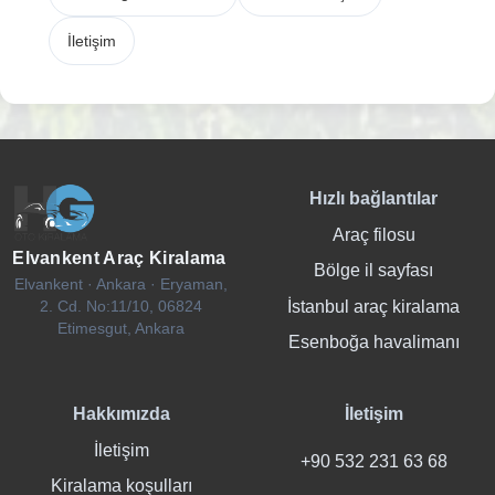
İletişim
Hızlı bağlantılar
Araç filosu
Elvankent Araç Kiralama
Bölge il sayfası
Elvankent · Ankara · Eryaman,
İstanbul araç kiralama
2. Cd. No:11/10, 06824
Etimesgut, Ankara
Esenboğa havalimanı
Hakkımızda
İletişim
İletişim
+90 532 231 63 68
Kiralama koşulları