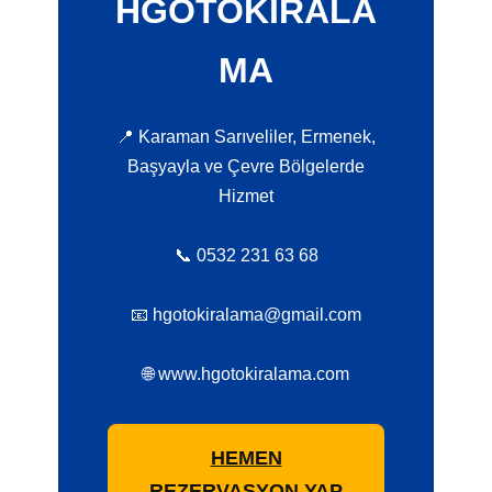
HGOTOKIRALA
MA
📍 Karaman Sarıveliler, Ermenek,
Başyayla ve Çevre Bölgelerde
Hizmet
📞 0532 231 63 68
📧 hgotokiralama@gmail.com
🌐 www.hgotokiralama.com
HEMEN
REZERVASYON YAP