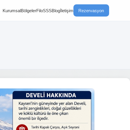
Kurumsal
Bölgeler
Filo
SSS
Blog
İletişim
Rezervasyon