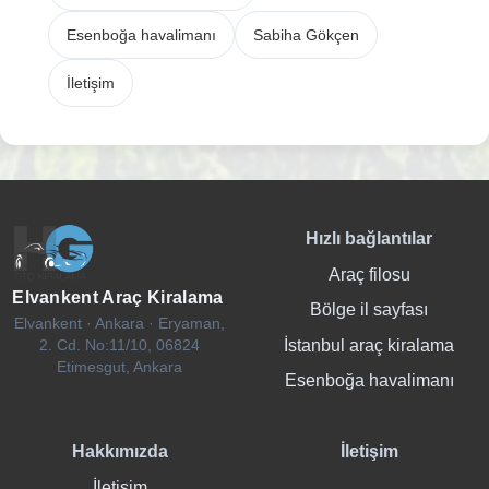
Esenboğa havalimanı
Sabiha Gökçen
İletişim
Hızlı bağlantılar
Araç filosu
Elvankent Araç Kiralama
Bölge il sayfası
Elvankent · Ankara · Eryaman,
İstanbul araç kiralama
2. Cd. No:11/10, 06824
Etimesgut, Ankara
Esenboğa havalimanı
Hakkımızda
İletişim
İletişim