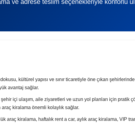
ama ve adrese teslim seçenekleriyle konforlu u
kusu, kültürel yapısı ve sınır ticaretiyle öne çıkan şehirlerinden
ük avantaj sağlar.
, şehir içi ulaşım, aile ziyaretleri ve uzun yol planları için prati
n araç kiralama önemli kolaylık sağlar.
raç kiralama, haftalık rent a car, aylık araç kiralama, VIP tra