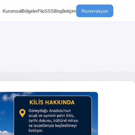
Kurumsal
Bölgeler
Filo
SSS
Blog
İletişim
Rezervasyon