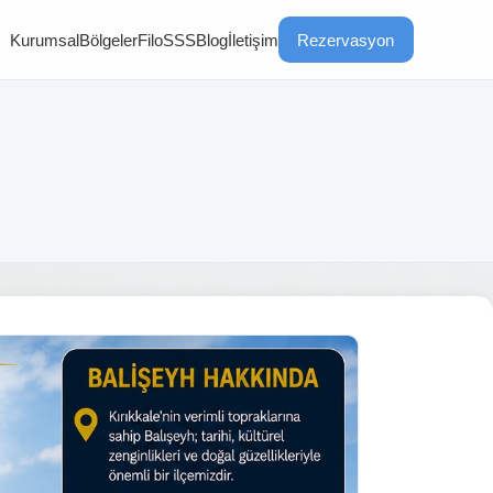
Kurumsal
Bölgeler
Filo
SSS
Blog
İletişim
Rezervasyon