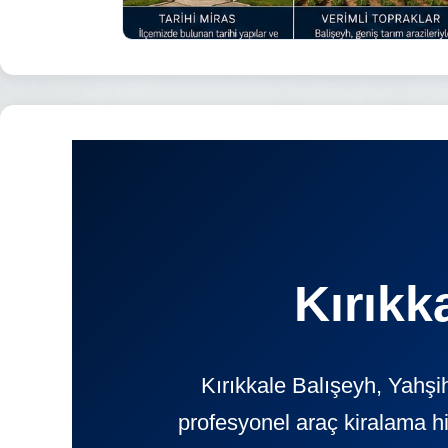
Kırıkk
Kırıkkale Balışeyh, Yahşi
profesyonel araç kiralama h