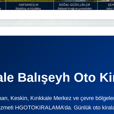
ale Balışeyh Oto K
han, Keskin, Kırıkkale Merkez ve çevre bölgele
izmeti HGOTOKIRALAMA’da. Günlük oto kiralama