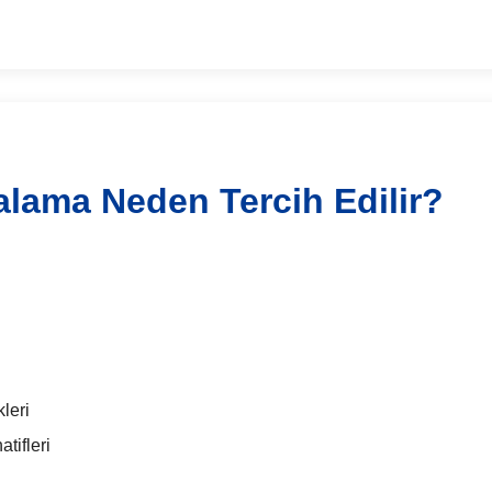
alama Neden Tercih Edilir?
leri
tifleri