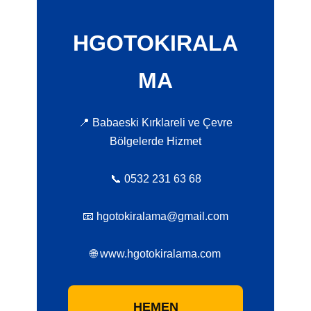
HGOTOKIRALA
MA
📍 Babaeski Kırklareli ve Çevre
Bölgelerde Hizmet
📞 0532 231 63 68
📧 hgotokiralama@gmail.com
🌐 www.hgotokiralama.com
HEMEN