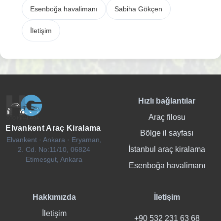
Esenboğa havalimanı
Sabiha Gökçen
İletişim
Hızlı bağlantılar
Araç filosu
Elvankent Araç Kiralama
Bölge il sayfası
Elvankent · Ankara · Eryaman,
İstanbul araç kiralama
2. Cd. No:11/10, 06824
Etimesgut, Ankara
Esenboğa havalimanı
Hakkımızda
İletişim
İletişim
+90 532 231 63 68