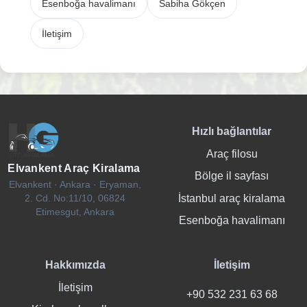
Esenboğa havalimanı
Sabiha Gökçen
İletişim
Hızlı bağlantılar
Araç filosu
Elvankent Araç Kiralama
Bölge il sayfası
Elvankent · Ankara · Eryaman,
İstanbul araç kiralama
2. Cd. No:11/10, 06824
Etimesgut, Ankara
Esenboğa havalimanı
Hakkımızda
İletişim
İletişim
+90 532 231 63 68