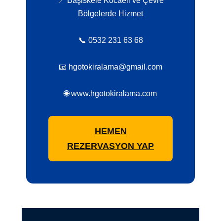
📍 Başiskele Kocaeli ve Çevre
Bölgelerde Hizmet
📞 0532 231 63 68
📧 hgotokiralama@gmail.com
🌐 www.hgotokiralama.com
HEMEN
REZERVASYON YAP