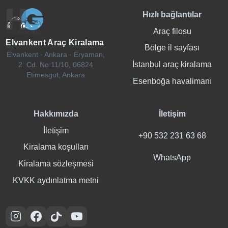
Hızlı bağlantılar
Araç filosu
Elvankent Araç Kiralama
Bölge il sayfası
Elvankent · Ankara · Eryaman,
İstanbul araç kiralama
2. Cd. No:11/10, 06824
Etimesgut, Ankara
Esenboğa havalimanı
Hakkımızda
İletişim
İletişim
+90 532 231 63 68
Kiralama koşulları
WhatsApp
Kiralama sözleşmesi
KVKK aydınlatma metni
Instagram
Facebook
TikTok
YouTube